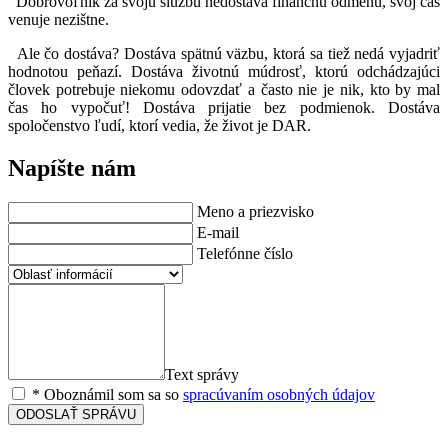
Dobrovoľník za svoju službu nedostáva finančnú odmenu, svoj čas
venuje nezištne.
Ale čo dostáva? Dostáva spätnú väzbu, ktorá sa tiež nedá vyjadriť
hodnotou peňazí. Dostáva životnú múdrosť, ktorú odchádzajúci
človek potrebuje niekomu odovzdať a často nie je nik, kto by mal
čas ho vypočuť! Dostáva prijatie bez podmienok. Dostáva
spoločenstvo ľudí, ktorí vedia, že život je DAR.
Napíšte nám
Meno a priezvisko
E-mail
Telefónne číslo
Text správy
* Oboznámil som sa so
spracúvaním osobných údajov
ODOSLAŤ SPRÁVU