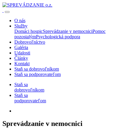
O nás
Služby
Domáci hospic
Sprevádzanie v nemocnici
Pomoc
pozostalým
Psychologická podpora
Dobrovoľníctvo
Galéria
Udalosti
Články
Kontakt
Staň sa dobrovoľníkom
Staň sa podporovateľom
Staň sa
dobrovoľníkom
Staň sa
podporovateľom
Sprevádzanie v nemocnici