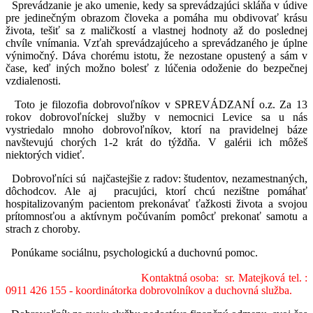
Sprevádzanie je ako umenie, kedy sa sprevádzajúci skláňa v údive
pre jedinečným obrazom človeka a pomáha mu obdivovať krásu
života, tešiť sa z maličkostí a vlastnej hodnoty až do poslednej
chvíle vnímania. Vzťah sprevádzajúceho a sprevádzaného je úplne
výnimočný. Dáva chorému istotu, že nezostane opustený a sám v
čase, keď iných možno bolesť z lúčenia odoženie do bezpečnej
vzdialenosti.
Toto je filozofia dobrovoľníkov v SPREVÁDZANÍ o.z. Za 13
rokov dobrovoľníckej služby v nemocnici Levice sa u nás
vystriedalo mnoho dobrovoľníkov, ktorí na pravidelnej báze
navštevujú chorých 1-2 krát do týždňa. V galérii ich môžeš
niektorých vidieť.
Dobrovoľníci sú najčastejšie z radov: študentov, nezamestnaných,
dôchodcov. Ale aj pracujúci, ktorí chcú nezištne pomáhať
hospitalizovaným pacientom prekonávať ťažkosti života a svojou
prítomnosťou a aktívnym počúvaním pomôcť prekonať samotu a
strach z choroby.
Ponúkame sociálnu, psychologickú a duchovnú pomoc.
Kontaktná osoba: sr. Matejková tel. :
0911 426 155 - koordinátorka dobrovolníkov a duchovná služba.