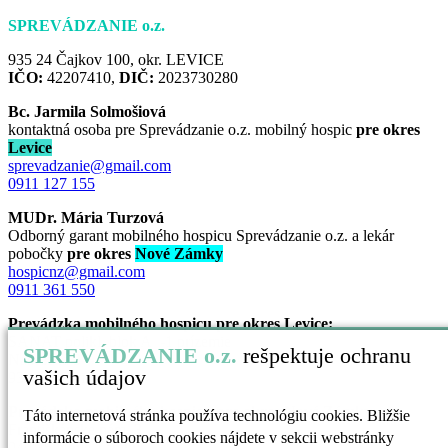
SPREVÁDZANIE o.z.
935 24 Čajkov 100, okr. LEVICE
IČO:
42207410,
DIČ:
2023730280
Bc. Jarmila Solmošiová
kontaktná osoba pre Sprevádzanie o.z. mobilný hospic
pre okres
Levice
sprevadzanie@gmail.com
0911 127 155
MUDr. Mária Turzová
Odborný garant mobilného hospicu Sprevádzanie o.z. a lekár
pobočky
pre okres
Nové Zámky
hospicnz@gmail.com
0911 361 550
Prevádzka mobilného hospicu pre okres Levice:
SANAT polikl. blok A -1 prízemie
SPREVÁDZANIE o.z.
rešpektuje ochranu
Nábrežná 3
vašich údajov
934 05 Levice
Prevádzka mobilného hospicu pre okres Nové Zámky:
Táto internetová stránka používa technológiu cookies. Bližšie
Františkánske nám. 3
informácie o súboroch cookies nájdete v sekcii webstránky
940 35 Nové Zámky